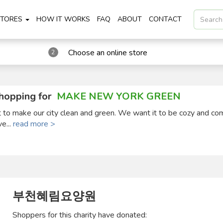
STORES
HOW IT WORKS
FAQ
ABOUT
CONTACT
Choose an online store
2
hopping for
MAKE NEW YORK GREEN
ct to make our city clean and green. We want it to be cozy and co
ve...
read more >
부천혜림요양원
Shoppers for this charity have donated: