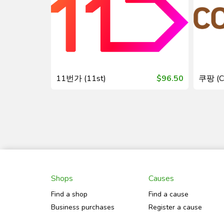
$299.50
11번가 (11st)
$96.50
쿠팡 (C
Shops
Causes
Find a shop
Find a cause
Business purchases
Register a cause